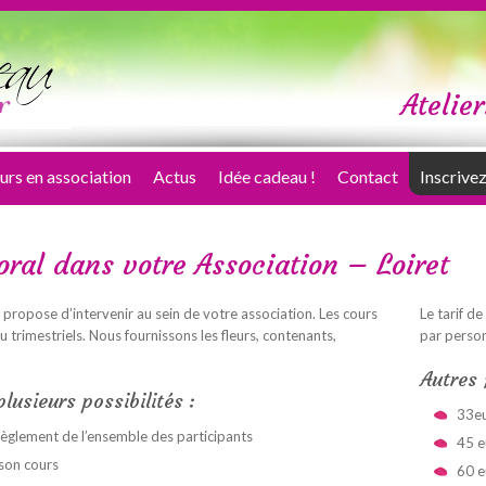
Atelier
urs en association
Actus
Idée cadeau !
Contact
Inscrivez
loral dans votre Association – Loiret
propose d’intervenir au sein de votre association. Les cours
Le tarif d
 trimestriels. Nous fournissons les fleurs, contenants,
par perso
Autres 
plusieurs possibilités :
33e
e règlement de l’ensemble des participants
45 e
 son cours
60 e