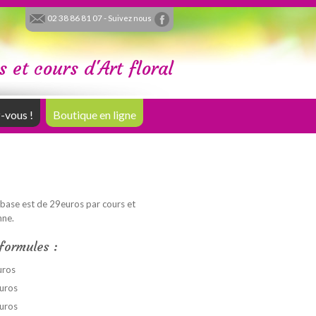
02 38 86 81 07 -
Suivez nous
s et cours d'Art floral
-vous !
Boutique en ligne
e base est de 29euros par cours et
nne.
formules :
uros
uros
uros