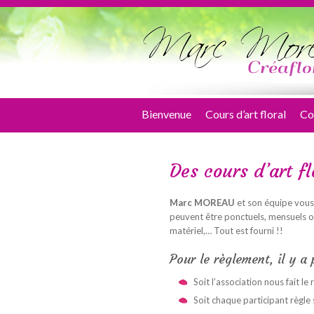
Bienvenue
Cours d’art floral
Co
Des cours d’art f
Marc MOREAU
et son équipe vous 
peuvent être ponctuels, mensuels ou
matériel,… Tout est fourni !!
Pour le règlement, il y a 
Soit l’association nous fait l
Soit chaque participant règle