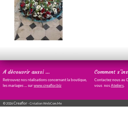
A découvrir aussi …
Comment s’insc
Retrouvez nos réalisations concernant la boutique,
Contactez nous au 0
les mariages … sur
www.creaflor.biz
vous nos
Ateliers
.
Creaflor
© 2026
- Création WebCom.Me