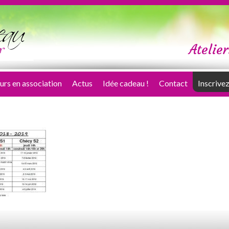
Atelier
urs en association
Actus
Idée cadeau !
Contact
Inscrivez