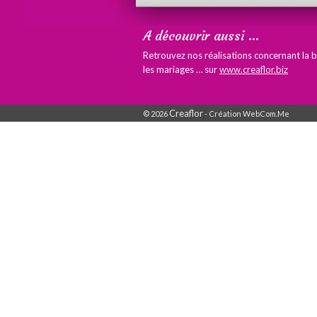
A découvrir aussi …
Retrouvez nos réalisations concernant la 
les mariages … sur
www.creaflor.biz
Creaflor
© 2026
- Création WebCom.Me