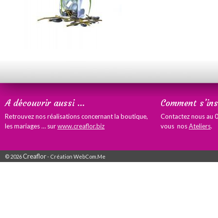
A découvrir aussi …
Comment s’insc
Retrouvez nos réalisations concernant la boutique,
Contactez nous au 0
les mariages … sur
www.creaflor.biz
vous nos
Ateliers
.
Creaflor
© 2026
- Création WebCom.Me