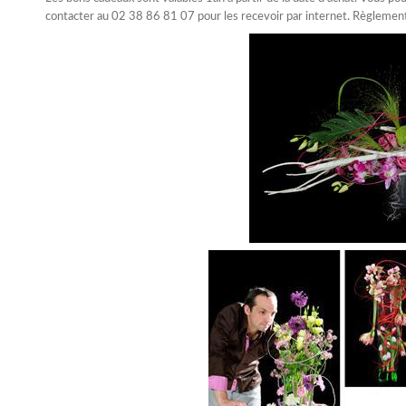
contacter au 02 38 86 81 07 pour les recevoir par internet. Règlemen