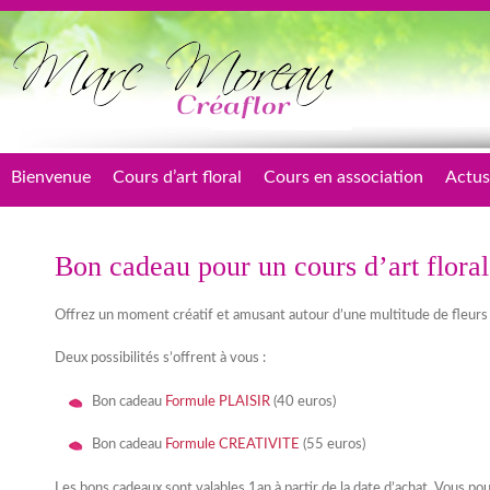
Bienvenue
Cours d’art floral
Cours en association
Actus
Bon cadeau pour un cours d’art floral
Offrez un moment créatif et amusant autour d’une multitude de fleurs
Deux possibilités s’offrent à vous :
Bon cadeau
Formule PLAISIR
(40 euros)
Bon cadeau
Formule CREATIVITE
(55 euros)
Les bons cadeaux sont valables 1an à partir de la date d’achat. Vous p